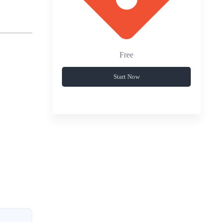
Free
Start Now