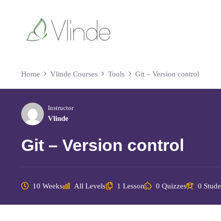
Home
Vlinde Courses
Tools
Git – Version control
Instructor
Vlinde
Git – Version control
10 Weeks
All Levels
1 Lesson
0 Quizzes
0 Stude