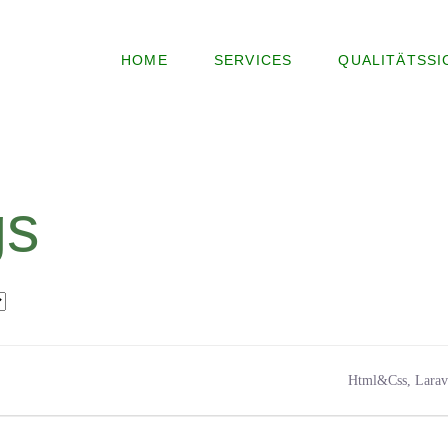
HOME
SERVICES
QUALITÄTSS
gs
Html&Css
Larav